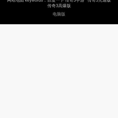
网站地图
keywords：
百度一下
传奇3手游
传奇3光通版
传奇3高爆版
电脑版